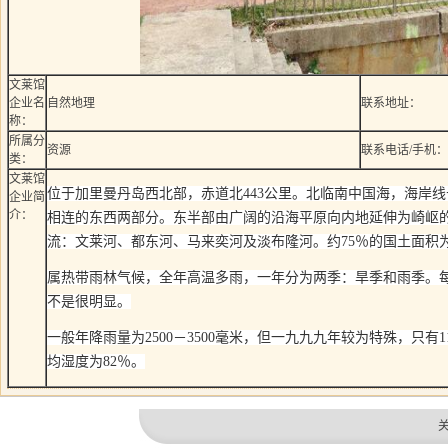
文莱馆
企业名
自然地理
联系地址：
称：
所属分
资源
联系电话/手机：
类：
文莱馆
位于加里曼丹岛西北部，赤道北443公里。北临南中国海，海岸线
企业简
介：
相连的东西两部分。东半部由广阔的沿海平原向内地延伸为崎岖的
流：文莱河、都东河、马来奕河及淡布隆河。约75％的国土面积
属热带雨林气候，全年高温多雨，一年分为两季：旱季和雨季。
不是很明显。
一般年降雨量为2500－3500毫米，但一九九九年较为特殊，只有1112
均湿度为82％。