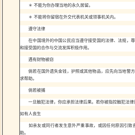
＊ 不能为你办理当地的永久居留。
＊ 不能将你留宿在外交代表机关或领事机关内。
遵守法律
在中国境外的中国公民应当遵守接受国的法律、法规，尊重
和接受国的合作与交流发挥积极作用。
遇有财物被窃
倘若在国外遗失金钱，护照或其他物品，应先向当地警方报
求帮助。
倘若被捕
一旦触犯法律，你应承担法律后果。若你被指控触犯法律而
如有人丧生
如亲友或同行者发生意外严重事故，或因任何原因引致丧
助。